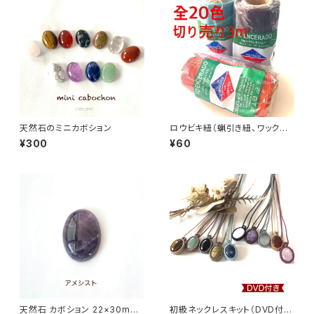
天然石のミニカボション
ロウビキ紐（蝋引き紐、ワックス
コード）Linhasita 【切り売り3
¥300
¥60
m】
天然石 カボション 22×30mm
初級ネックレスキット（DVD付