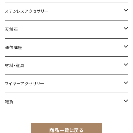
ネックレス
ステンレスアクセサリー
ブレスレット
ネックレス
天然石
リング
ピアス
丸玉
通信講座
アベンチュリン
ピアス
カボション
ブレスレット
材料・道具
オニキス
アクアマリン
小物
ポイント
リング
材料
ワイヤーアクセサリー
アメシスト（アメジスト）
アゲート
水晶
イヤリング
さざれ
ネックレス
道具
ネックレス
雑貨
ガーネット
アメシスト(アメジスト)
ブレスレット
ブックマーカー
商品一覧に戻る
カーネリアン