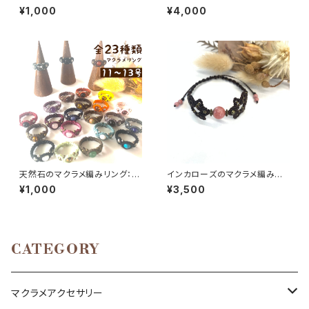
マクラメ編みに最適♪（ブラウン
き）【マクラメ編み通信講座】
¥1,000
¥4,000
アゲート、ソーダライト、アメシス
ト、オニキス、水晶、カーネリア
ン）
天然石のマクラメ編みリング：約
インカローズのマクラメ編みブ
11～13号
レスレット
¥1,000
¥3,500
CATEGORY
マクラメアクセサリー