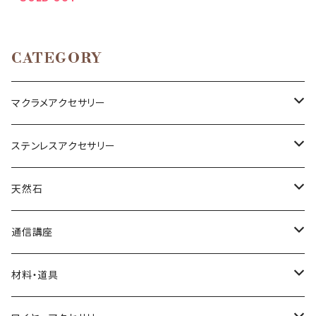
CATEGORY
マクラメアクセサリー
ネックレス
ステンレスアクセサリー
ブレスレット
ネックレス
天然石
リング
ピアス
丸玉
通信講座
アベンチュリン
ピアス
カボション
ブレスレット
材料・道具
オニキス
アクアマリン