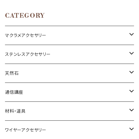
CATEGORY
マクラメアクセサリー
ネックレス
ステンレスアクセサリー
ブレスレット
ネックレス
天然石
リング
ピアス
丸玉
通信講座
アベンチュリン
ピアス
カボション
ブレスレット
材料・道具
オニキス
アクアマリン
小物
ポイント
リング
材料
ワイヤーアクセサリー