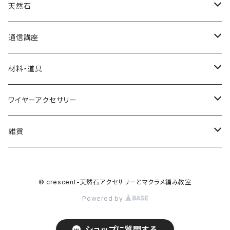
ブレスレット
ネックレス
天然石
リング
ピアス
丸玉
通信講座
アベンチュリン
ピアス
カボション
ブレスレット
材料・道具
オニキス
アクアマリン
小物
ポイント
リング
材料
ワイヤーアクセサリー
アメシスト（アメジスト）
アゲート
水晶
イヤリング
さざれ
ネックレス
道具
ネックレス
雑貨
ガーネット
アメシスト(アメジスト)
ブレスレット
ブックマーカー
© crescent-天然石アクセサリーとマクラメ編み教室
カーネリアン
オニキス
Powered by
スモーキークォーツ
オパール
ショップに質問する