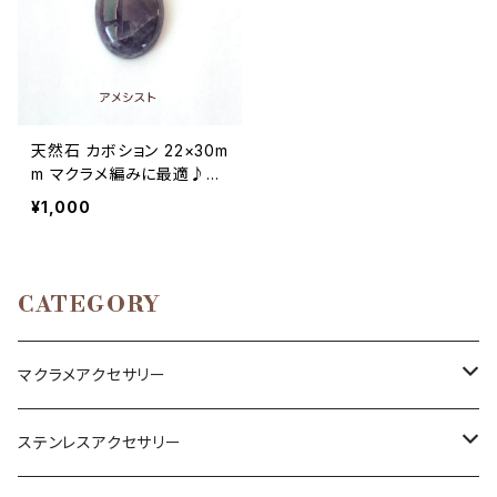
天然石 カボション 22×30m
m マクラメ編みに最適♪
（ブラウンアゲート、ソーダラ
¥1,000
イト、アメシスト、オニキス、
水晶、カーネリアン）
CATEGORY
マクラメアクセサリー
ネックレス
ステンレスアクセサリー