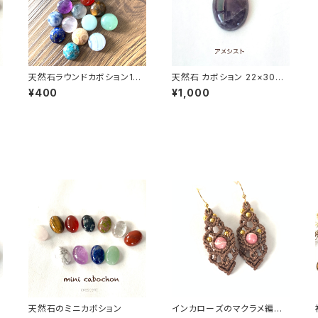
天然石ラウンドカボション10
天然石 カボション 22×30m
mm(マクラメ編みなどハンド
m マクラメ編みに最適♪（ブ
¥400
¥1,000
メイドアクセサリーの素材に)
ラウンアゲート、ソーダライト、
アメシスト、オニキス、水晶、カ
ーネリアン）
天然石のミニカボション
インカローズのマクラメ編み