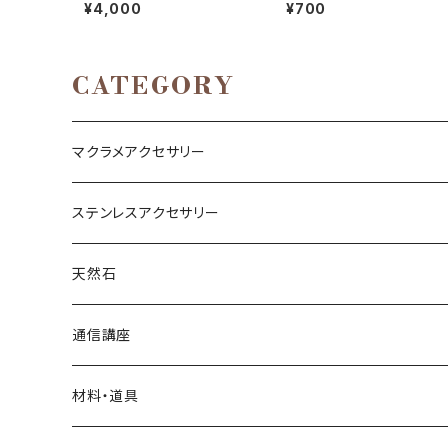
き）【マクラメ編み通信講座】
編みに最適♡）
¥4,000
¥700
CATEGORY
マクラメアクセサリー
ネックレス
ステンレスアクセサリー
ブレスレット
ネックレス
天然石
リング
ピアス
丸玉
通信講座
アベンチュリン
ピアス
カボション
ブレスレット
材料・道具