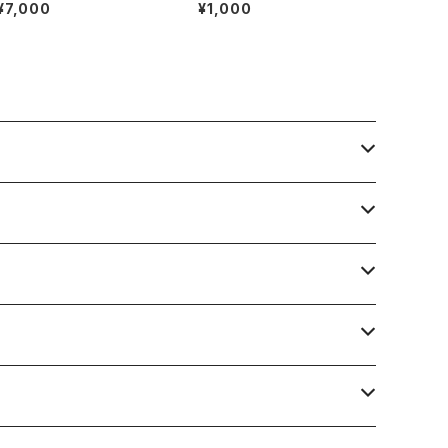
タブレロ付き）【マクラメ編み
約15～17号
¥7,000
¥1,000
通信講座】