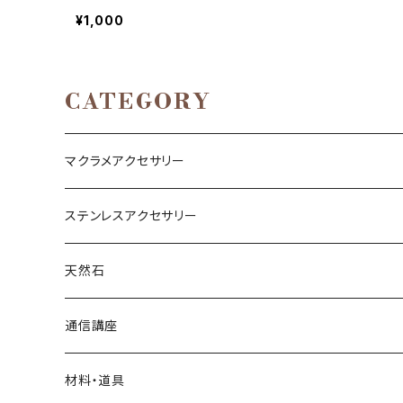
¥1,000
CATEGORY
マクラメアクセサリー
ネックレス
ステンレスアクセサリー
ブレスレット
ネックレス
天然石
リング
ピアス
丸玉
通信講座
アベンチュリン
ピアス
カボション
ブレスレット
材料・道具