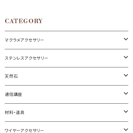
CATEGORY
マクラメアクセサリー
ネックレス
ステンレスアクセサリー
ブレスレット
ネックレス
天然石
リング
ピアス
丸玉
通信講座
アベンチュリン
ピアス
カボション
ブレスレット
材料・道具
オニキス
アクアマリン
小物
ポイント
リング
材料
ワイヤーアクセサリー