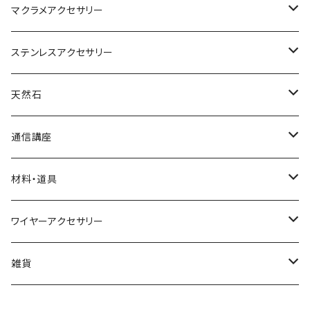
マクラメアクセサリー
ネックレス
ステンレスアクセサリー
ブレスレット
ネックレス
天然石
リング
ピアス
丸玉
通信講座
アベンチュリン
ピアス
カボション
ブレスレット
材料・道具
オニキス
アクアマリン
小物
ポイント
リング
材料
ワイヤーアクセサリー
アメシスト（アメジスト）
アゲート
水晶
イヤリング
さざれ
ネックレス
道具
ネックレス
雑貨
ガーネット
アメシスト(アメジスト)
ブレスレット
ブックマーカー