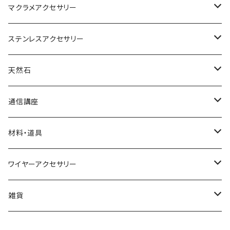
マクラメアクセサリー
ネックレス
ステンレスアクセサリー
ブレスレット
ネックレス
天然石
リング
ピアス
丸玉
通信講座
アベンチュリン
ピアス
カボション
ブレスレット
材料・道具
オニキス
アクアマリン
小物
ポイント
リング
材料
ワイヤーアクセサリー
アメシスト（アメジスト）
アゲート
水晶
イヤリング
さざれ
ネックレス
道具
ネックレス
雑貨
ガーネット
アメシスト(アメジスト)
ブレスレット
ブックマーカー