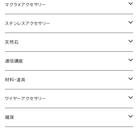
マクラメアクセサリー
ネックレス
ステンレスアクセサリー
ブレスレット
ネックレス
天然石
リング
ピアス
丸玉
通信講座
アベンチュリン
ピアス
カボション
ブレスレット
材料・道具
オニキス
アクアマリン
小物
ポイント
リング
材料
ワイヤーアクセサリー
アメシスト（アメジスト）
アゲート
水晶
イヤリング
さざれ
ネックレス
道具
ネックレス
雑貨
ガーネット
アメシスト(アメジスト)
ブレスレット
ブックマーカー