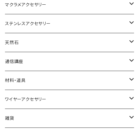
マクラメアクセサリー
ネックレス
ステンレスアクセサリー
ブレスレット
ネックレス
天然石
リング
ピアス
丸玉
通信講座
アベンチュリン
ピアス
カボション
ブレスレット
材料・道具
オニキス
アクアマリン
小物
ポイント
リング
材料
ワイヤーアクセサリー
アメシスト（アメジスト）
アゲート
水晶
イヤリング
さざれ
ネックレス
道具
ネックレス
雑貨
ガーネット
アメシスト(アメジスト)
ブレスレット
ブックマーカー