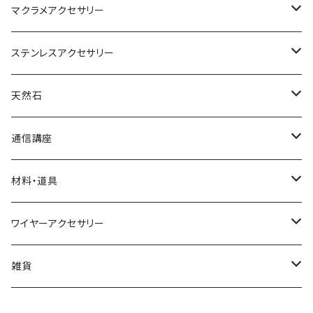
マクラメアクセサリー
ネックレス
ステンレスアクセサリー
ブレスレット
ネックレス
天然石
リング
ピアス
丸玉
通信講座
アベンチュリン
ピアス
カボション
ブレスレット
材料・道具
オニキス
アクアマリン
小物
ポイント
リング
材料
ワイヤーアクセサリー
アメシスト（アメジスト）
アゲート
水晶
イヤリング
さざれ
ネックレス
道具
ネックレス
雑貨
ガーネット
アメシスト(アメジスト)
ブレスレット
ブックマーカー