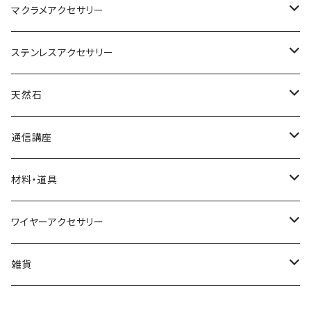
マクラメアクセサリー
ネックレス
ステンレスアクセサリー
ブレスレット
ネックレス
天然石
リング
ピアス
丸玉
通信講座
アベンチュリン
ピアス
カボション
ブレスレット
材料・道具
オニキス
アクアマリン
小物
ポイント
リング
材料
ワイヤーアクセサリー
アメシスト（アメジスト）
アゲート
水晶
イヤリング
さざれ
ネックレス
道具
ネックレス
雑貨
ガーネット
アメシスト(アメジスト)
ブレスレット
ブックマーカー