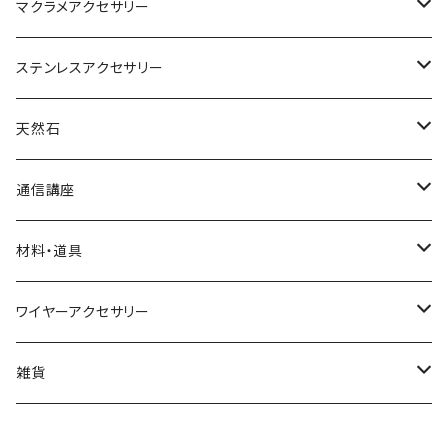
マクラメアクセサリー
ネックレス
ステンレスアクセサリー
ブレスレット
ネックレス
天然石
リング
ピアス
丸玉
通信講座
アベンチュリン
ピアス
カボション
ブレスレット
材料・道具
オニキス
アクアマリン
小物
ポイント
リング
材料
ワイヤーアクセサリー
アメシスト（アメジスト）
アゲート
水晶
イヤリング
さざれ
ネックレス
道具
ネックレス
雑貨
ガーネット
アメシスト(アメジスト)
ブレスレット
ブックマーカー