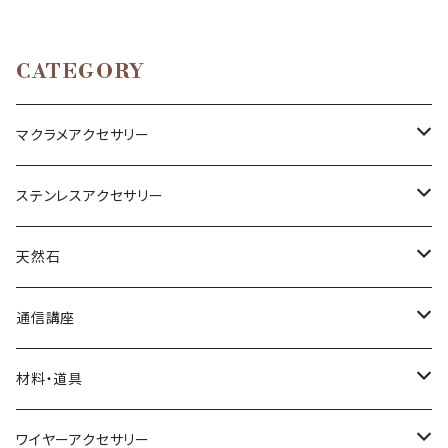
CATEGORY
マクラメアクセサリー
ネックレス
ステンレスアクセサリー
ブレスレット
ネックレス
天然石
リング
ピアス
丸玉
通信講座
アベンチュリン
ピアス
カボション
ブレスレット
材料・道具
オニキス
アクアマリン
小物
ポイント
リング
材料
ワイヤーアクセサリー