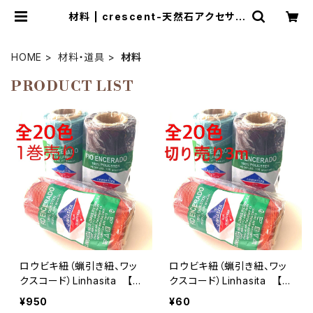
材料 | crescent-天然石アクセサリ
ーとマクラメ編み教室
HOME
材料・道具
材料
PRODUCT LIST
ロウビキ紐（蝋引き紐、ワッ
ロウビキ紐（蝋引き紐、ワッ
クスコード）Linhasita 【1
クスコード）Linhasita 【切
巻売り】
り売り3m】
¥950
¥60