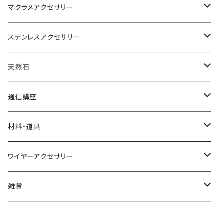
マクラメアクセサリー
ネックレス
ステンレスアクセサリー
ブレスレット
ネックレス
天然石
リング
ピアス
丸玉
通信講座
アベンチュリン
ピアス
カボション
ブレスレット
材料・道具
オニキス
アクアマリン
小物
ポイント
リング
材料
ワイヤーアクセサリー
アメシスト（アメジスト）
アゲート
水晶
イヤリング
さざれ
ネックレス
道具
ネックレス
雑貨
ガーネット
アメシスト(アメジスト)
ブレスレット
ブックマーカー