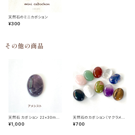
天然石のミニカボション
¥300
その他の商品
天然石 カボション 22×30mm
天然石のカボション（マクラメ編
マクラメ編みに最適♪（ブラウン
みに最適♡）
¥1,000
¥700
アゲート、ソーダライト、アメシス
ト、オニキス、水晶、カーネリア