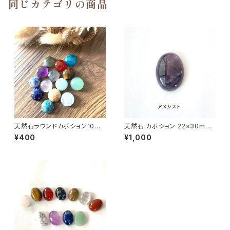
同じカテゴリの商品
天然石ラウンドカボション10m
天然石 カボション 22×30mm
m(マクラメ編みなどハンドメイ
マクラメ編みに最適♪（ブラウン
¥400
¥1,000
ドアクセサリーの素材に)
アゲート、ソーダライト、アメシス
ト、オニキス、水晶、カーネリア
ン）