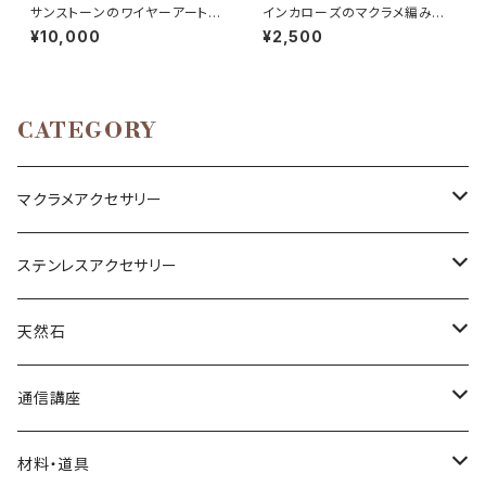
サンストーンのワイヤーアートブ
インカローズのマクラメ編みピ
レスレット
アス
¥10,000
¥2,500
CATEGORY
マクラメアクセサリー
ネックレス
ステンレスアクセサリー
ブレスレット
ネックレス
天然石
リング
ピアス
丸玉
通信講座
アベンチュリン
ピアス
カボション
ブレスレット
材料・道具