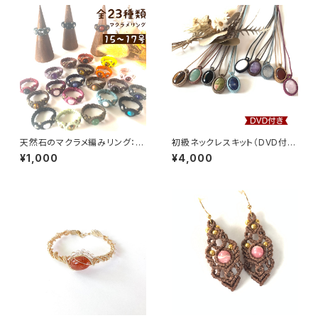
ン）
天然石のマクラメ編みリング：約
初級ネックレスキット（DVD付
15～17号
き）【マクラメ編み通信講座】
¥1,000
¥4,000