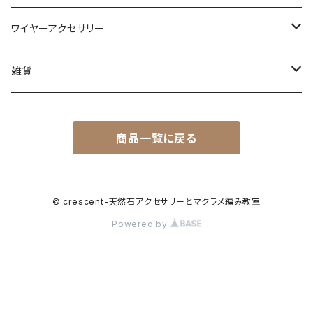
オニキス
アクアマリン
小物
ポイント
リング
材料
ワイヤーアクセサリー
アメシスト（アメジスト）
アゲート
水晶
イヤリング
さざれ
ネックレス
道具
ネックレス
雑貨
ガーネット
アメシスト(アメジスト)
ブレスレット
ブックマーカー
商品一覧に戻る
カーネリアン
オニキス
スモーキークォーツ
オパール
© crescent-天然石アクセサリーとマクラメ編み教室
ラピスラズリ
Powered by
オブシディアン
シトリン
カーネリアン
ハウライト
カルセドニー