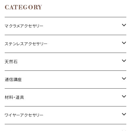
CATEGORY
マクラメアクセサリー
ネックレス
ステンレスアクセサリー
ブレスレット
ネックレス
天然石
リング
ピアス
丸玉
通信講座
アベンチュリン
ピアス
カボション
ブレスレット
材料・道具
オニキス
アクアマリン
小物
ポイント
リング
材料
ワイヤーアクセサリー
アメシスト（アメジスト）
アゲート