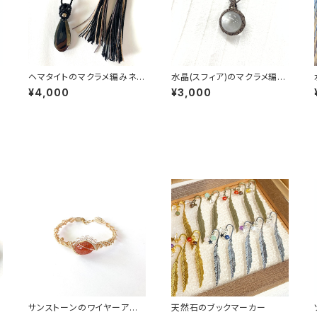
編
ヘマタイトのマクラメ編みネッ
水晶(スフィア)のマクラメ編み
クレス
ネックレス
¥4,000
¥3,000
サンストーンのワイヤーアート
天然石のブックマーカー