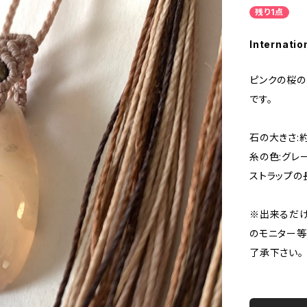
残り1点
Internatio
ピンクの桜の
です。
石の大きさ:約
糸の色:グレ
ストラップの長
※出来るだけ
のモニター等
了承下さい。