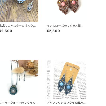
水晶マカバスターのネックレ
インカローズのマクラメ編み
ス
ピアス
¥2,500
¥2,500
ソーラークォーツのマクラメ編
アクアマリンのマクラメ編みピ