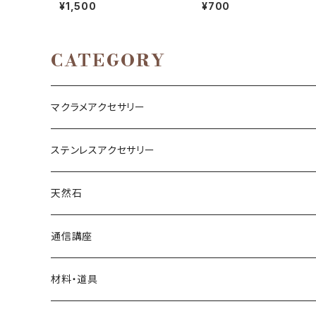
レット
編みに最適♡）
¥1,500
¥700
CATEGORY
マクラメアクセサリー
ネックレス
ステンレスアクセサリー
ブレスレット
ネックレス
天然石
リング
ピアス
丸玉
通信講座
アベンチュリン
ピアス
カボション
ブレスレット
材料・道具